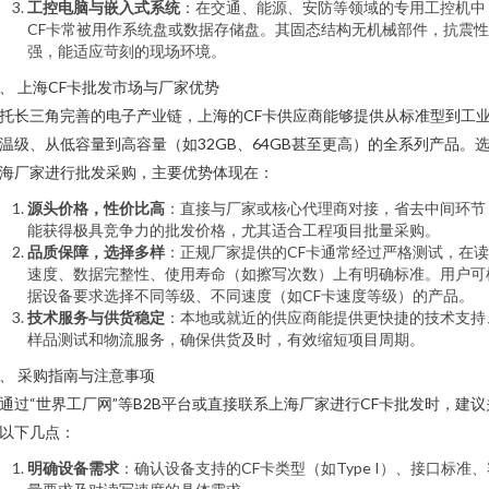
工控电脑与嵌入式系统
：在交通、能源、安防等领域的专用工控机中
CF卡常被用作系统盘或数据存储盘。其固态结构无机械部件，抗震性
强，能适应苛刻的现场环境。
、 上海CF卡批发市场与厂家优势
托长三角完善的电子产业链，上海的CF卡供应商能够提供从标准型到工
温级、从低容量到高容量（如32GB、64GB甚至更高）的全系列产品。
海厂家进行批发采购，主要优势体现在：
源头价格，性价比高
：直接与厂家或核心代理商对接，省去中间环节
能获得极具竞争力的批发价格，尤其适合工程项目批量采购。
品质保障，选择多样
：正规厂家提供的CF卡通常经过严格测试，在
速度、数据完整性、使用寿命（如擦写次数）上有明确标准。用户可
据设备要求选择不同等级、不同速度（如CF卡速度等级）的产品。
技术服务与供货稳定
：本地或就近的供应商能提供更快捷的技术支持
样品测试和物流服务，确保供货及时，有效缩短项目周期。
、 采购指南与注意事项
通过“世界工厂网”等B2B平台或直接联系上海厂家进行CF卡批发时，建议
以下几点：
明确设备需求
：确认设备支持的CF卡类型（如Type I）、接口标准、